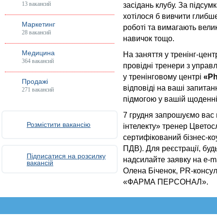
13 вакансий
засідань клубу. За підсум
хотілося б вивчити глибше
Маркетинг
роботі та вимагають вели
28 вакансий
навичок тощо.
Медицина
На заняття у тренінг-цен
364 вакансий
провідні тренери з управ
у тренінговому центрі
«Ph
Продажі
відповіді на ваші запитанн
271 вакансий
підмогою у вашій щоденні
7 грудня запрошуємо вас 
Розмістити вакансію
інтелекту» тренер Цвето
сертифікований бізнес-коуч
ПДВ). Для реєстрації, буд
Підписатися на розсилку
надсилайте заявку на e-m
вакансій
Олена Біченок, PR-консуль
«ФАРМА ПЕРСОНАЛ».