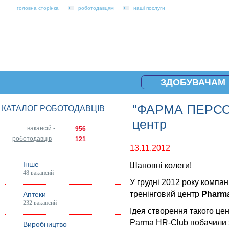
головна сторінка
роботодавцям
наші послуги
ЗДОБУВАЧАМ
"ФАРМА ПЕРСОН
КАТАЛОГ РОБОТОДАВЦІВ
центр
вакансій
-
956
роботодавців
-
121
13.11.2012
Інше
Шановні колеги!
48 вакансий
У грудні 2012 року ком
тренінговий центр
Pharma
Аптеки
232 вакансий
Ідея створення такого цен
Parma HR-Club побачили ж
Виробництво