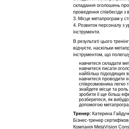
складання оголошень про
проведення співбесіди з
3. Місце метапрограм у ст
4. Розвиток персоналу з
інструменти.
В результаті цього тренінг
відчуєте, наскільки мета
інструментом, що полегшу
навчитеся складати ме
навчитеся писати оголо
найбільш підходящих в
навчитеся проводити і
співрозмовника легко т
знайдете місце та роль
зробити її ще більш еф
розберетеся, як вибудо
допомогою метапрогра
Тренер:
Катерина Гайдуч
Бізнес-тренер сертифіко
Компанія MetaVision Cons