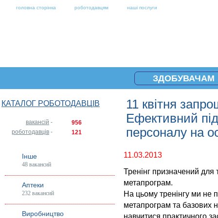
головна сторінка
роботодавцям
наші послуги
ЗДОБУВАЧАМ
11 квітня запро
КАТАЛОГ РОБОТОДАВЦІВ
Ефективний підб
вакансій
-
956
персоналу на о
роботодавців
-
121
11.03.2013
Інше
48 вакансий
Тренінг призначений для 
метапрограм.
Аптеки
232 вакансий
На цьому тренінгу ми не 
метапрограм та базових н
Виробництво
навчитися практичного за