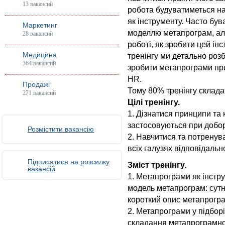
13 вакансий
робота будуватиметься на
як інструменту. Часто бу
Маркетинг
моделлю метапрограм, але 
28 вакансий
роботі, як зробити цей і
Медицина
тренінгу ми детально розб
364 вакансий
зробити метапрограми при
HR.
Продажі
Тому 80% тренінгу склада
271 вакансий
Цілі тренінгу.
1. Дізнатися принципи та 
застосовуються при доборі
Розмістити вакансію
2. Навчитися та потренува
всіх галузях відповідальн
Підписатися на розсилку
Зміст тренінгу.
вакансій
1. Метапрограми як інстр
модель метапрограм: сутніс
короткий опис метапрогра
2. Метапрограми у підбор
складання метапрограмно