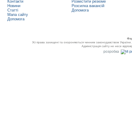
Контакти
Розмістити резюме
Новини
Розсилка вакансій
Статті
Допомога
Мапа сайту
Допомога
Фа
Усі права захищені та охороняються чинним законодавством України
Адміністрація сайту не несе відпов
розробка