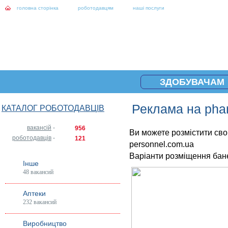
головна сторінка
роботодавцям
наші послуги
ЗДОБУВАЧАМ
Реклама на pha
КАТАЛОГ РОБОТОДАВЦІВ
вакансій
-
956
Ви можете розмістити сво
роботодавців
-
121
personnel.com.ua
Варіанти розміщення бане
Інше
48 вакансий
Аптеки
232 вакансий
Виробництво