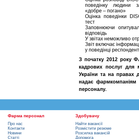
поведінку людини 
«добре – погано»
Оцінка поведінки DI
тест
Заповнюючи опитува
відповідь
У звітах неможливо от
Звіт включає інформац
у поведінці респонден
З початку 2012 року
кадрових послуг для 
України та на правах д
надає фармкомпаніям 
персоналу.
Фарма персонал
Здобувачу
Про нас
Найти вакансії
Контакти
Розмістити резюме
Новини
Розсилка вакансій
Статті
Допомога