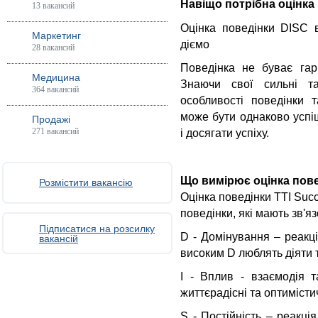
Навіщо потрібна оцінка
13 вакансий
Оцінка поведінки DISC в
Маркетинг
діємо
28 вакансий
Поведінка не буває га
Медицина
Знаючи свої сильні та
364 вакансий
особливості поведінки т
може бути однаково успі
Продажі
271 вакансий
і досягати успіху.
Що вимірює оцінка пов
Розмістити вакансію
Оцінка поведінки TTI Suc
поведінки, які мають зв'я
Підписатися на розсилку
D - Домінування – реакц
вакансій
високим D люблять діяти 
I - Вплив - взаємодія 
життєрадісні та оптимістич
S - Постійність – реакц