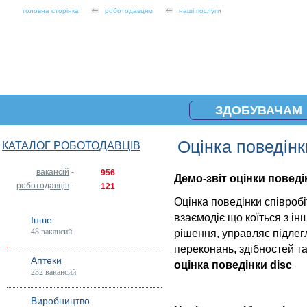
головна сторінка
роботодавцям
наші послуги
ЗДОБУВАЧАМ
Оцінка поведін
КАТАЛОГ РОБОТОДАВЦІВ
вакансій
-
956
Демо-звіт оцінки поведі
роботодавців
-
121
Оцінка поведінки співробіт
взаємодіє що коїться з і
Інше
48 вакансий
рішення, управляє підлег
переконань, здібностей та
Аптеки
оцінка поведінки disc
232 вакансий
Виробництво