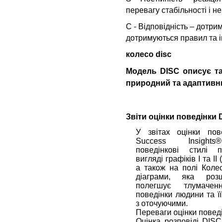
перевагу стабільності і не
C - Відповідність – дотр
дотримуються правил та і
колесо disc
Модель DISC описує та
природний та адаптивн
Звіти оцінки поведінки 
У звітах оцінки пов
Success Insigh
поведінкові стилі 
вигляді графіків I та II 
а також на полі Коле
діаграми, яка ро
полегшує тлумачен
поведінки людини та ї
з оточуючими.
Переваги оцінки повед
Оцінка розповіді DIS