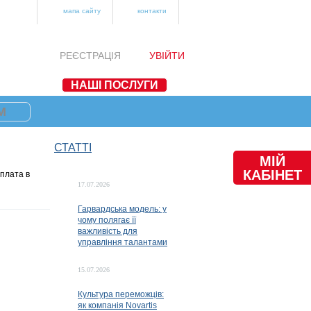
мапа сайту
контакти
РЕЄСТРАЦІЯ
УВІЙТИ
НАШІ ПОСЛУГИ
М
СТАТТІ
МІЙ
КАБІНЕТ
 плата в
17.07.2026
Гарвардська модель: у
чому полягає її
важливість для
управління талантами
15.07.2026
Культура переможців:
як компанія Novartis