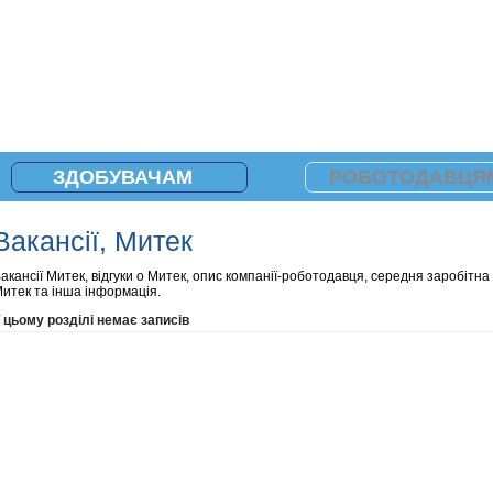
ЗДОБУВАЧАМ
РОБОТОДАВЦЯ
Вакансії, Митек
акансії Митек, відгуки о Митек, опис компанії-роботодавця, середня заробітна
итек та інша інформація.
 цьому розділі немає записів