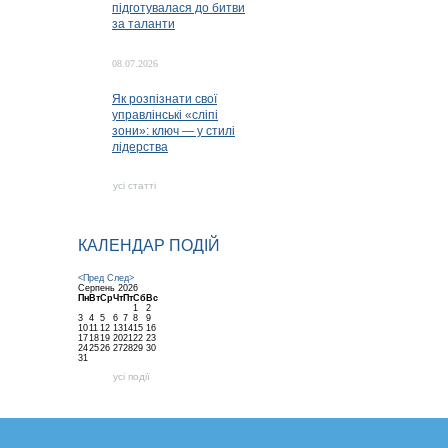
підготувалася до битви
за таланти
08.07.2026
Як розпізнати свої
управлінські «сліпі
зони»: ключ — у стилі
лідерства
усі статті
КАЛЕНДАР ПОДІЙ
<Пред
След>
Серпень
2026
Пн
Вт
Ср
Чт
Пт
Сб
Вс
1
2
3
4
5
6
7
8
9
10
11
12
13
14
15
16
17
18
19
20
21
22
23
24
25
26
27
28
29
30
31
усі події