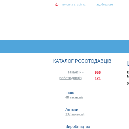
головна сторінка
здобувачам
КАТАЛОГ РОБОТОДАВЦІВ
вакансій
-
В
956
М
роботодавців
-
121
У
Інше
48 вакансий
Аптеки
232 вакансий
Виробництво